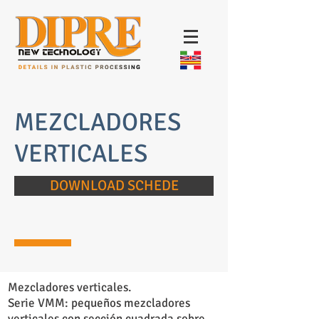
MEZCLADORES
VERTICALES
DOWNLOAD SCHEDE
Mezcladores verticales.
Serie VMM: pequeños mezcladores
verticales con sección cuadrada sobre