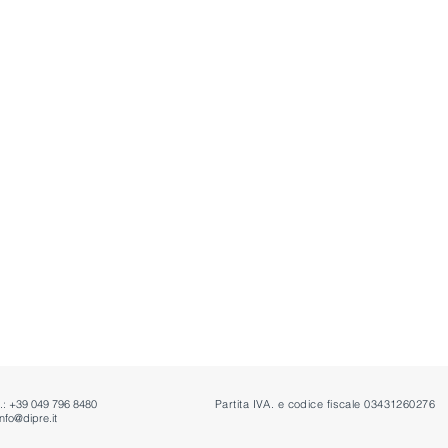
o.: +39 049 796 8480
Partita IVA. e codice fiscale 03431260276
info@dipre.it