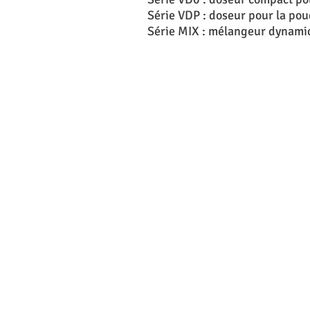
Série VDP : doseur pour la pou
Série MIX : mélangeur dynamic 
VDM Series
VDE Series